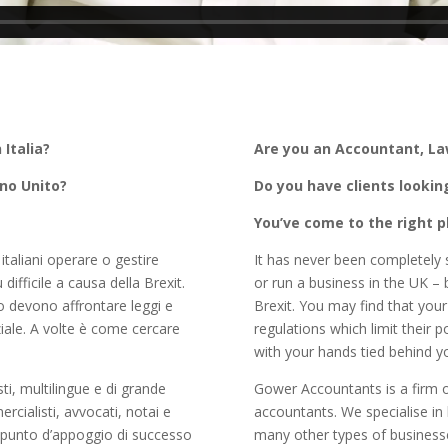
 Italia?
Are you an Accountant, Law
gno Unito?
Do you have clients lookin
You’ve come to the right 
italiani operare o gestire
It has never been completely s
ifficile a causa della Brexit.
or run a business in the UK – 
to devono affrontare leggi e
Brexit. You may find that your 
ziale. A volte è come cercare
regulations which limit their po
.
with your hands tied behind y
i, multilingue e di grande
Gower Accountants is a firm of
rcialisti, avvocati, notai e
accountants. We specialise in 
 un punto d’appoggio di successo
many other types of businesses