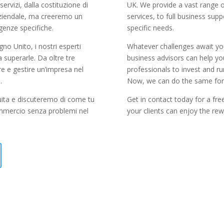
rvizi, dalla costituzione di
UK. We provide a vast range o
 aziendale, ma creeremo un
services, to full business supp
genze specifiche.
specific needs.
no Unito, i nostri esperti
Whatever challenges await yo
a superarle. Da oltre tre
business advisors can help y
ire e gestire un’impresa nel
professionals to invest and ru
.
Now, we can do the same for
uita e discuteremo di come tu
Get in contact today for a fre
commercio senza problemi nel
your clients can enjoy the rew