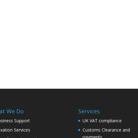
at We Do
Services
siness Support
UK VAT compliance
xation Services
Customs Clearance and
payments