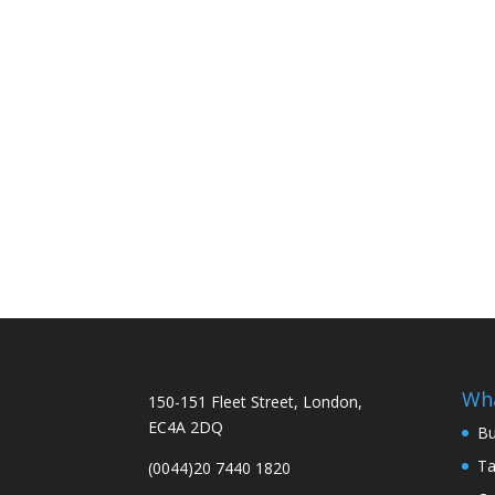
Wh
150-151 Fleet Street, London,
EC4A 2DQ
Bu
Ta
(0044)20 7440 1820